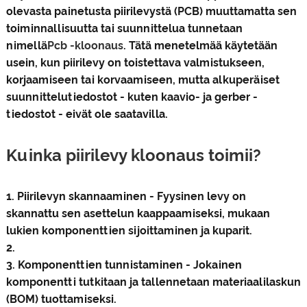
olevasta painetusta piirilevystä (PCB) muuttamatta sen
toiminnallisuutta tai suunnittelua tunnetaan
nimellä
Pcb -kloonaus
. Tätä menetelmää käytetään
usein, kun piirilevy on toistettava valmistukseen,
korjaamiseen tai korvaamiseen, mutta alkuperäiset
suunnittelutiedostot - kuten kaavio- ja gerber -
tiedostot - eivät ole saatavilla.
Kuinka piirilevy kloonaus toimii?
1. Piirilevyn skannaaminen - Fyysinen levy on
skannattu sen asettelun kaappaamiseksi, mukaan
lukien komponenttien sijoittaminen ja kuparit.
2.
3. Komponenttien tunnistaminen - Jokainen
komponentti tutkitaan ja tallennetaan materiaalilaskun
(BOM) tuottamiseksi.