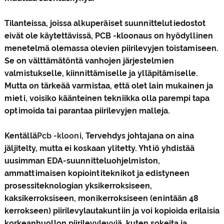
Tilanteissa, joissa alkuperäiset suunnittelutiedostot
eivät ole käytettävissä, PCB -kloonaus on hyödyllinen
menetelmä olemassa olevien piirilevyjen toistamiseen.
Se on välttämätöntä vanhojen järjestelmien
valmistukselle, kiinnittämiselle ja ylläpitämiselle.
Mutta on tärkeää varmistaa, että olet lain mukainen ja
mieti, voisiko käänteinen tekniikka olla parempi tapa
optimoida tai parantaa piirilevyjen malleja.
Kentällä
Pcb -klooni
, Tervehdys johtajana on aina
jäljitelty, mutta ei koskaan ylitetty. Yhtiö yhdistää
uusimman EDA-suunnitteluohjelmiston,
ammattimaisen kopiointiteknikot ja edistyneen
prosessiteknologian yksikerroksiseen,
kaksikerroksiseen, monikerroksiseen (enintään 48
kerrokseen) piirilevylautakuntiin ja voi kopioida erilaisia
​​korkeanhuollon piirilevylevyjä, kuten sokeita ja