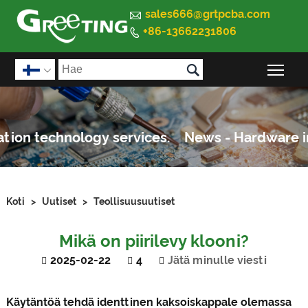

sales666@grtpcba.com
+86-13662231806


Pää

Koti
>
Uutiset
>
Teollisuusuutiset
Mikä on piirilevy klooni?
2025-02-22
4
Jätä minulle viesti
Käytäntöä tehdä identtinen kaksoiskappale olemassa