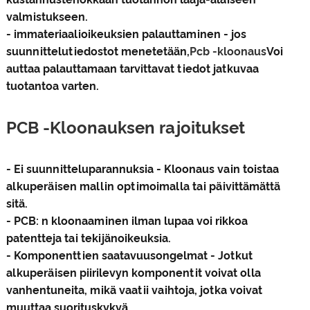
valmistukseen.
- immateriaalioikeuksien palauttaminen - jos
suunnittelutiedostot menetetään,
Pcb -kloonaus
Voi
auttaa palauttamaan tarvittavat tiedot jatkuvaa
tuotantoa varten.
PCB -Kloonauksen rajoitukset
- Ei suunnitteluparannuksia - Kloonaus vain toistaa
alkuperäisen mallin optimoimalla tai päivittämättä
sitä.
- PCB: n kloonaaminen ilman lupaa voi rikkoa
patentteja tai tekijänoikeuksia.
- Komponenttien saatavuusongelmat - Jotkut
alkuperäisen piirilevyn komponentit voivat olla
vanhentuneita, mikä vaatii vaihtoja, jotka voivat
muuttaa suorituskykyä.