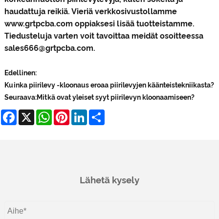
haudattuja reikiä. Vieriä verkkosivustollamme
www.grtpcba.com oppiaksesi lisää tuotteistamme.
Tiedusteluja varten voit tavoittaa meidät osoitteessa
sales666@grtpcba.com.
Edellinen:
Kuinka piirilevy -kloonaus eroaa piirilevyjen käänteistekniikasta?
Seuraava:
Mitkä ovat yleiset syyt piirilevyn kloonaamiseen?
Facebook
X
WhatsApp
Pinterest
LinkedIn
Share
Lähetä kysely