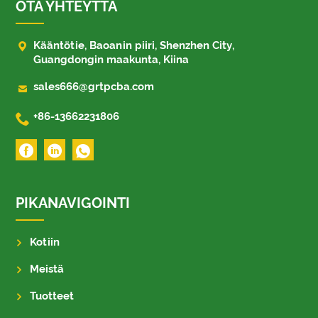
OTA YHTEYTTÄ

Kääntötie, Baoanin piiri, Shenzhen City,
Guangdongin maakunta, Kiina

sales666@grtpcba.com

+86-13662231806
PIKANAVIGOINTI
Kotiin
Meistä
Tuotteet