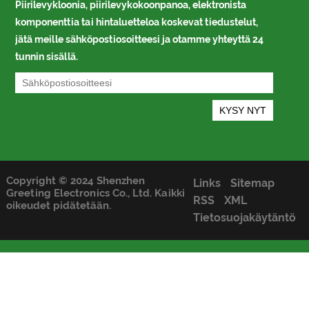
Piirilevykloonia, piirilevykokoonpanoa, elektronista
komponenttia tai hintaluetteloa koskevat tiedustelut,
jätä meille sähköpostiosoitteesi ja otamme yhteyttä 24
tunnin sisällä.
Copyright © 2024 Shenzhen
Links
Sitemap
Greeting Electronics Co., Ltd. Kaikki
RSS
XML
oikeudet pidätetään.
Tietosuojakäytäntö