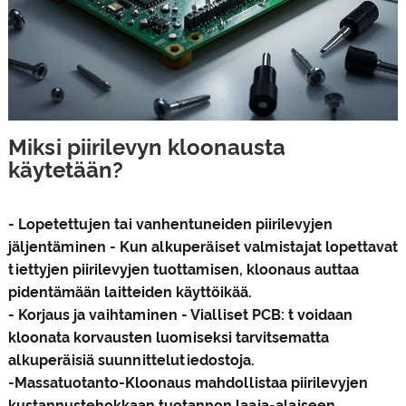
Miksi piirilevyn kloonausta
käytetään?
- Lopetettujen tai vanhentuneiden piirilevyjen
jäljentäminen - Kun alkuperäiset valmistajat lopettavat
tiettyjen piirilevyjen tuottamisen, kloonaus auttaa
pidentämään laitteiden käyttöikää.
- Korjaus ja vaihtaminen - Vialliset PCB: t voidaan
kloonata korvausten luomiseksi tarvitsematta
alkuperäisiä suunnittelutiedostoja.
-Massatuotanto-Kloonaus mahdollistaa piirilevyjen
kustannustehokkaan tuotannon laaja-alaiseen