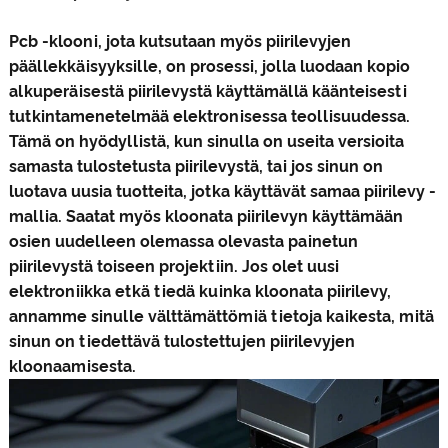
Pcb -klooni
, jota kutsutaan myös piirilevyjen
päällekkäisyyksille, on prosessi, jolla luodaan kopio
alkuperäisestä piirilevystä käyttämällä käänteisesti
tutkintamenetelmää elektronisessa teollisuudessa.
Tämä on hyödyllistä, kun sinulla on useita versioita
samasta tulostetusta piirilevystä, tai jos sinun on
luotava uusia tuotteita, jotka käyttävät samaa piirilevy -
mallia. Saatat myös kloonata piirilevyn käyttämään
osien uudelleen olemassa olevasta painetun
piirilevystä toiseen projektiin. Jos olet uusi
elektroniikka etkä tiedä kuinka kloonata piirilevy,
annamme sinulle välttämättömiä tietoja kaikesta, mitä
sinun on tiedettävä tulostettujen piirilevyjen
kloonaamisesta.