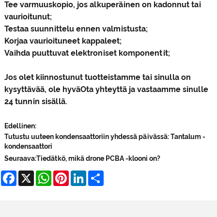
Tee varmuuskopio, jos alkuperäinen on kadonnut tai
vaurioitunut;
Testaa suunnittelu ennen valmistusta;
Korjaa vaurioituneet kappaleet;
Vaihda puuttuvat elektroniset komponentit;
Jos olet kiinnostunut tuotteistamme tai sinulla on
kysyttävää, ole hyvä
Ota yhteyttä ja vastaamme sinulle
24 tunnin sisällä.
Edellinen:
Tutustu uuteen kondensaattoriin yhdessä päivässä: Tantalum -
kondensaattori
Seuraava:
Tiedätkö, mikä drone PCBA -klooni on?
Facebook
X
WhatsApp
Pinterest
LinkedIn
Share