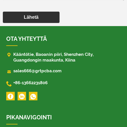
Lähetä
OTA YHTEYTTÄ

Kääntötie, Baoanin piiri, Shenzhen City,
Guangdongin maakunta, Kiina

sales666@grtpcba.com

+86-13662231806
PIKANAVIGOINTI