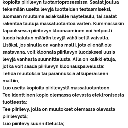
kopioita piirilevyn tuotantoprosessissa. Saatat joutua
tekemään useita levyjä tuotteiden testaamiseksi,
luomaan muutama asiakkaille näytetaulu, tai saatat
rakentaa tauluja massatuotantoa varten. Kummassakin
tapauksessa piirilevyn kloonaaminen voi helposti
luoda halutun määrän levyjä vähäisellä vaivalla.
Lisäksi, jos sinulla on vanha malli, jota ei enää ole
saatavana, voit kloonata piirilevyn luodaksesi uusia
levyjä vanhasta suunnittelusta. Alla on kaikki etuja,
jotka voit saada piirilevyn kloonauspalvelusta:
Tehdä muutoksia tai parannuksia alkuperäiseen
malliin;
Luo useita kopioita piirilevystä massatuotantoon;
Tee identtinen kopio olemassa olevasta elektronisesta
tuotteesta;
Tee piirilevy, jolla on muutokset olemassa olevasta
piirilevystä;
Luo piirilevy suunnittelusta;