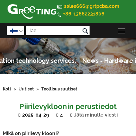

sales666@grtpcba.com
+86-13662231806


Pää

Koti
>
Uutiset
>
Teollisuusuutiset
Piirilevykloonin perustiedot
2025-04-29
4
Jätä minulle viesti
Mikä on piirilevy klooni?