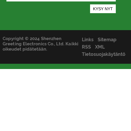
Copyright © 2024 Shenzhen
Links
Sitemap
Greeting Electronics Co., Ltd. Kaikki
RSS
XML
oikeudet pidätetään.
Tietosuojakäytäntö