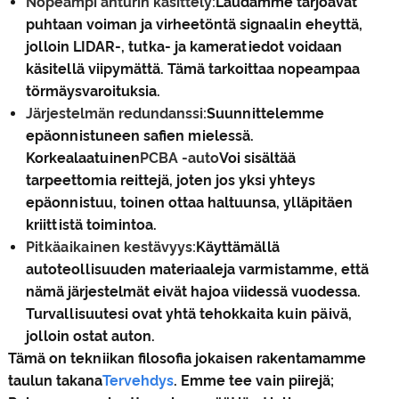
Nopeampi anturin käsittely:
Laudamme tarjoavat
puhtaan voiman ja virheetöntä signaalin eheyttä,
jolloin LIDAR-, tutka- ja kameratiedot voidaan
käsitellä viipymättä. Tämä tarkoittaa nopeampaa
törmäysvaroituksia.
Järjestelmän redundanssi:
Suunnittelemme
epäonnistuneen safien mielessä.
Korkealaatuinen
PCBA -auto
Voi sisältää
tarpeettomia reittejä, joten jos yksi yhteys
epäonnistuu, toinen ottaa haltuunsa, ylläpitäen
kriittistä toimintoa.
Pitkäaikainen kestävyys:
Käyttämällä
autoteollisuuden materiaaleja varmistamme, että
nämä järjestelmät eivät hajoa viidessä vuodessa.
Turvallisuutesi ovat yhtä tehokkaita kuin päivä,
jolloin ostat auton.
Tämä on tekniikan filosofia jokaisen rakentamamme
taulun takana
Tervehdys
. Emme tee vain piirejä;