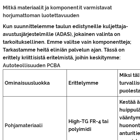
Mitkä materiaalit ja komponentit varmistavat
horjumattoman luotettavuuden
Kun suunnittelemme taulun edistyneille kuljettaja-
avustusjärjestelmille (ADAS), jokainen valinta on
tarkoituksellinen. Emme valitse vain komponentteja;
Tarkastamme heitä eliniän palvelun ajan. Tässä on
erittely kriittisistä eritelmistä, joihin keskitymme:
Autoteollisuuden PCBA
Miksi tä
Ominaisuusluokka
Erittelymme
turvalli
puolest
Kestää 
huippul
vääntymi
High-TG FR-4 tai
Pohjamateriaali
huonont
polyimidi
anturiti