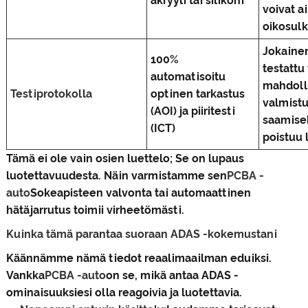
akryyli tai silikoni
voivat a
oikosulk
Jokainen
100%
testattu
automatisoitu
mahdoll
Testiprotokolla
optinen tarkastus
valmistu
(AOI) ja piiritesti
saamise
(ICT)
poistuu
Tämä ei ole vain osien luettelo; Se on lupaus
luotettavuudesta. Näin varmistamme sen
PCBA -
auto
Sokeapisteen valvonta tai automaattinen
hätäjarrutus toimii virheetömästi.
Kuinka tämä parantaa suoraan ADAS -kokemustani
Käännämme nämä tiedot reaalimaailman eduiksi.
Vankka
PCBA -auto
on se, mikä antaa ADAS -
ominaisuuksiesi olla reagoivia ja luotettavia.