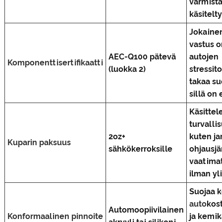
varmist
käsitelty
Jokainen
vastus on
AEC-Q100 pätevä
autojen
Komponenttisertifikaatti
(luokka 2)
stressit
takaa su
sillä on
Käsittel
turvalli
2oz+
kuten ja
Kuparin paksuus
sähkökerroksille
ohjausjä
vaatimat
ilman y
Suojaa 
auto
kos
Automoopiivilainen
Konformaalinen pinnoite
ja kemik