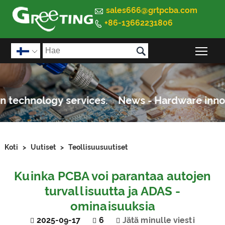

sales666@grtpcba.com
+86-13662231806


Pää

Koti
>
Uutiset
>
Teollisuusuutiset
Kuinka PCBA voi parantaa autojen
turvallisuutta ja ADAS -
ominaisuuksia
2025-09-17
6
Jätä minulle viesti