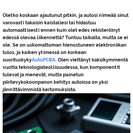
Oletko koskaan ajautunut pitkin, ja autosi nimeää sinut
varovasti takaisin kaistallesi tai hidastuu
automaattisesti ennen kuin olet edes rekisteröinyt
edessä olevaa liikennettä? Tuntuu taikalta, mutta se ei
ole. Se on uskomattoman hienostuneen elektroniikan
tulos, ja kaiken ytimessä on korkean
suorituskyky
Auto
PCBA
. Olen viettänyt kaksikymmentä
vuotta teknologiateollisuudessa, kun komponentit
tulevat ja menevät, mutta painetun
piirilevykokoonpanon kehitys autoissa on yksi
jännittävimmistä kertomuksista.