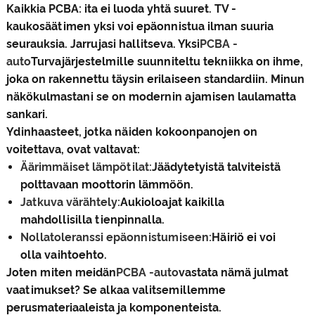
Kaikkia PCBA: ita ei luoda yhtä suuret. TV -
kaukosäätimen yksi voi epäonnistua ilman suuria
seurauksia. Jarrujasi hallitseva. Yksi
PCBA -
auto
Turvajärjestelmille suunniteltu tekniikka on ihme,
joka on rakennettu täysin erilaiseen standardiin. Minun
näkökulmastani se on modernin ajamisen laulamatta
sankari.
Ydinhaasteet, jotka näiden kokoonpanojen on
voitettava, ovat valtavat:
Äärimmäiset lämpötilat:
Jäädytetyistä talviteistä
polttavaan moottorin lämmöön.
Jatkuva värähtely:
Aukioloajat kaikilla
mahdollisilla tienpinnalla.
Nollatoleranssi epäonnistumiseen:
Häiriö ei voi
olla vaihtoehto.
Joten miten meidän
PCBA -auto
vastata nämä julmat
vaatimukset? Se alkaa valitsemillemme
perusmateriaaleista ja komponenteista.