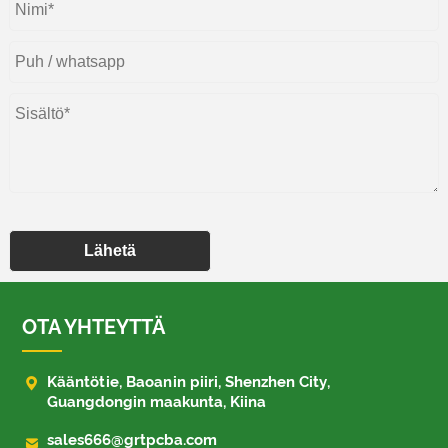
Lähetä
OTA YHTEYTTÄ

Kääntötie, Baoanin piiri, Shenzhen City,
Guangdongin maakunta, Kiina

sales666@grtpcba.com