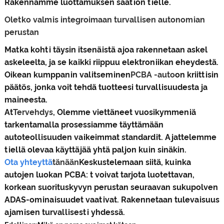
Rakennamme luottamuksen säätiön tielle.
Oletko valmis integroimaan turvallisen autonomian
perustan
Matka kohti täysin itsenäistä ajoa rakennetaan askel
askeleelta, ja se kaikki riippuu elektroniikan eheydestä.
Oikean kumppanin valitseminen
PCBA -auto
on kriittisin
päätös, jonka voit tehdä tuotteesi turvallisuudesta ja
maineesta.
At
Tervehdys
, Olemme viettäneet vuosikymmeniä
tarkentamalla prosessiamme täyttämään
autoteollisuuden vaikeimmat standardit. Ajattelemme
tiellä olevaa käyttäjää yhtä paljon kuin sinäkin.
Ota yhteyttä
tänään
Keskustelemaan siitä, kuinka
autojen luokan PCBA: t voivat tarjota luotettavan,
korkean suorituskyvyn perustan seuraavan sukupolven
ADAS-ominaisuudet vaativat. Rakennetaan tulevaisuus
ajamisen turvallisesti yhdessä.