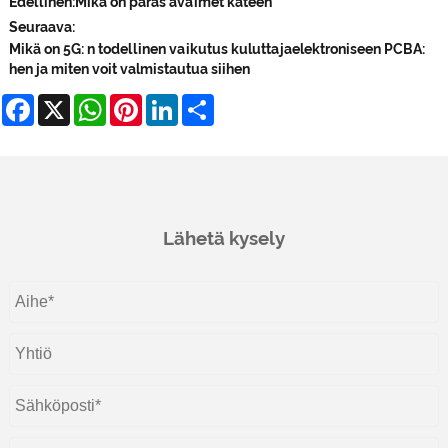
Edellinen:
Mikä on paras avaimet käteen
Seuraava:
Mikä on 5G: n todellinen vaikutus kuluttajaelektroniseen PCBA:
hen ja miten voit valmistautua siihen
Facebook
X
WhatsApp
Pinterest
LinkedIn
Share
Lähetä kysely