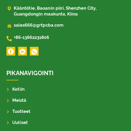

Kääntötie, Baoanin piiri, Shenzhen City,
Guangdongin maakunta, Kiina

sales666@grtpcba.com

+86-13662231806
PIKANAVIGOINTI
Kotiin
Meistä
Tuotteet
Uutiset