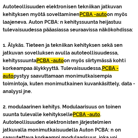
Autoteollisuuden elektronisen tekniikan jatkuvan
kehityksen myötä soveltaminen
PCBA -auto
on myös
laajeneva. Auton PCBA: n kehityssuunta heijastuu
tulevaisuudessa pääasiassa seuraavissa näkökohdissa:
1. Älykäs. Tieteen ja tekniikan kehityksen sekä sen
jatkuvan sovelluksen avulla autoteollisuudessa,
kehityssuunta
PCBA -auto
on myös siirtymässä kohti
korkeampaa älykkyyttä. Tulevaisuudessa,
PCBA -
auto
pystyy saavuttamaan monimutkaisempia
toimintoja, kuten monimutkainen kuvankäsittely, data -
analyysi jne.
2. modulaarinen kehitys. Modulaarisuus on toinen
suunta tulevalle kehitykselle
PCBA -auto
.
Autoteollisuuden elektronisten järjestelmien
jatkuvalla monimutkaisuudella Auton PCBA: n on
saavutettava korkeampi modulaarisuus, joka voi