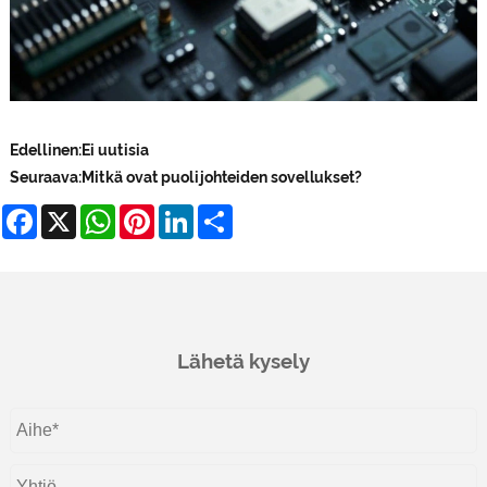
Edellinen:
Ei uutisia
Seuraava:
Mitkä ovat puolijohteiden sovellukset?
Facebook
X
WhatsApp
Pinterest
LinkedIn
Share
Lähetä kysely