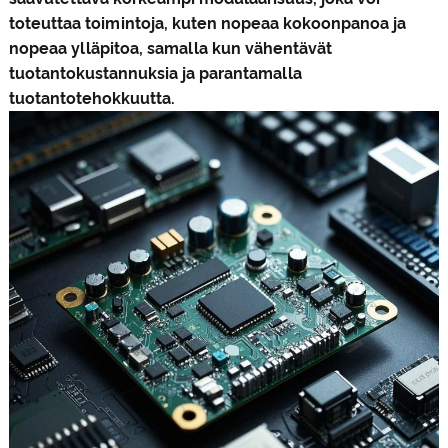
toteuttaa toimintoja, kuten nopeaa kokoonpanoa ja
nopeaa ylläpitoa, samalla kun vähentävät
tuotantokustannuksia ja parantamalla
tuotantotehokkuutta.