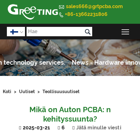

sales666@grtpcba.com
+86-13662231806


Pää

Koti
>
Uutiset
>
Teollisuusuutiset
Mikä on Auton PCBA: n
kehityssuunta?
2025-03-21
6
Jätä minulle viesti