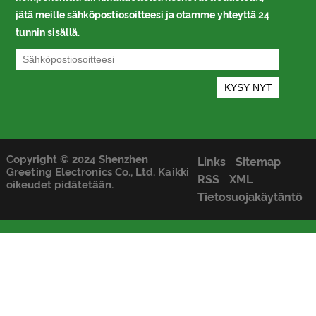
jätä meille sähköpostiosoitteesi ja otamme yhteyttä 24
tunnin sisällä.
Copyright © 2024 Shenzhen
Links
Sitemap
Greeting Electronics Co., Ltd. Kaikki
RSS
XML
oikeudet pidätetään.
Tietosuojakäytäntö